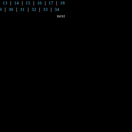
｜
13
｜
14
｜
15
｜
16
｜
17
｜
18
9
｜
30
｜
31
｜
32
｜
33
｜
34
next