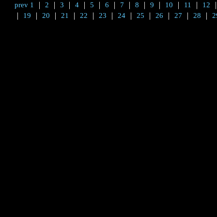
prev
1
｜
2
｜
3
｜
4
｜
5
｜
6
｜
7
｜
8
｜
9
｜
10
｜
11
｜
12
｜
19
｜
20
｜
21
｜
22
｜
23
｜
24
｜
25
｜
26
｜
27
｜
28
｜
2