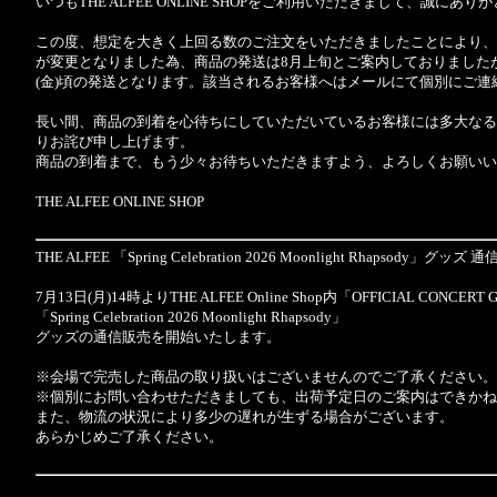
いつもTHE ALFEE ONLINE SHOPをご利用いただきまして、誠にあ
この度、想定を大きく上回る数のご注文をいただきましたことにより、
が変更となりました為、商品の発送は8月上旬とご案内しておりましたが
(金)頃の発送となります。該当されるお客様へはメールにて個別にご連
長い間、商品の到着を心待ちにしていただいているお客様には多大なる
りお詫び申し上げます。
商品の到着まで、もう少々お待ちいただきますよう、よろしくお願いい
THE ALFEE ONLINE SHOP
THE ALFEE 「Spring Celebration 2026 Moonlight Rhapsody
7月13日(月)14時よりTHE ALFEE Online Shop内「OFFICIAL CONCER
「Spring Celebration 2026 Moonlight Rhapsody」
グッズの通信販売を開始いたします。
※会場で完売した商品の取り扱いはございませんのでご了承ください。
※個別にお問い合わせただきましても、出荷予定日のご案内はできかね
また、物流の状況により多少の遅れが生ずる場合がございます。
あらかじめご了承ください。