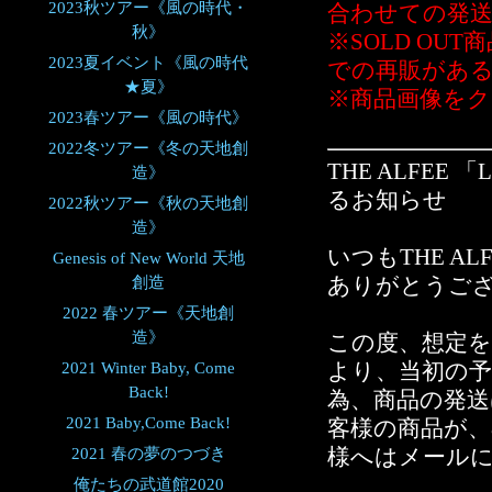
2023秋ツアー《風の時代・
合わせての発
秋》
※SOLD O
2023夏イベント《風の時代
での再販があ
★夏》
※商品画像を
2023春ツアー《風の時代》
2022冬ツアー《冬の天地創
THE ALFEE
造》
るお知らせ
2022秋ツアー《秋の天地創
造》
いつもTHE AL
Genesis of New World 天地
創造
ありがとうご
2022 春ツアー《天地創
造》
この度、想定
2021 Winter Baby, Come
より、当初の
Back!
為、商品の発送
2021 Baby,Come Back!
客様の商品が、
2021 春の夢のつづき
様へはメール
俺たちの武道館2020