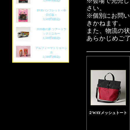
※会場で完売
3,500円(税込)
さい。
DVDパンフレット＜非
※個別にお問
公式版＞
3,500円(税込)
きかねます。
2020春の夢 ツアートラ
また、物流の
ックミニカー
あらかじめご
1,500円(税込)
アルフィーマトリョーシ
カ
2,500円(税込)
２WAYメッシュトート