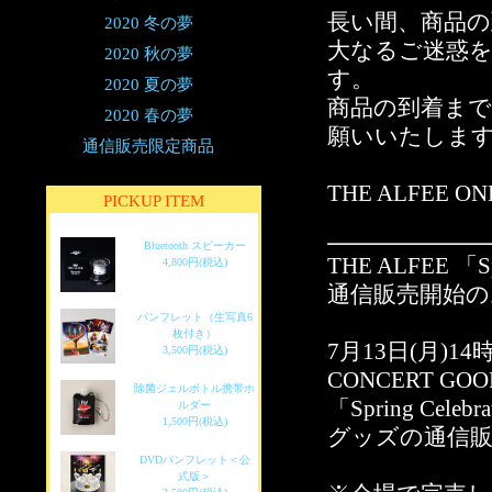
長い間、商品
2020 冬の夢
大なるご迷惑
2020 秋の夢
す。
2020 夏の夢
商品の到着ま
2020 春の夢
願いいたしま
通信販売限定商品
THE ALFEE ON
PICKUP ITEM
Bluetooth スピーカー
THE ALFEE 「Sp
4,800円(税込)
通信販売開始の
パンフレット（生写真6
枚付き）
7月13日(月)14時
3,500円(税込)
CONCERT G
除菌ジェルボトル携帯ホ
「Spring Celebr
ルダー
1,500円(税込)
グッズの通信
DVDパンフレット＜公
式版＞