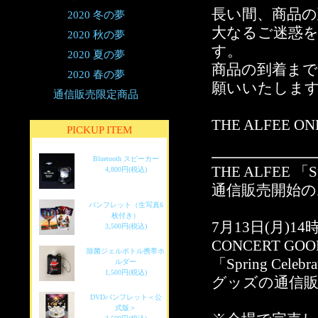
長い間、商品
2020 冬の夢
大なるご迷惑
2020 秋の夢
す。
2020 夏の夢
商品の到着ま
2020 春の夢
願いいたしま
通信販売限定商品
THE ALFEE ON
PICKUP ITEM
Bluetooth スピーカー
THE ALFEE 「Sp
4,800円(税込)
通信販売開始の
パンフレット（生写真6
枚付き）
7月13日(月)14時
3,500円(税込)
CONCERT G
除菌ジェルボトル携帯ホ
「Spring Celebr
ルダー
1,500円(税込)
グッズの通信
DVDパンフレット＜公
式版＞