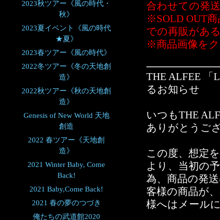
2023秋ツアー《風の時代・
合わせての発
秋》
※SOLD O
2023夏イベント《風の時代
での再販があ
★夏》
※商品画像を
2023春ツアー《風の時代》
2022冬ツアー《冬の天地創
THE ALFEE
造》
るお知らせ
2022秋ツアー《秋の天地創
造》
いつもTHE AL
Genesis of New World 天地
創造
ありがとうご
2022 春ツアー《天地創
造》
この度、想定
2021 Winter Baby, Come
より、当初の
Back!
為、商品の発送
2021 Baby,Come Back!
客様の商品が、
2021 春の夢のつづき
様へはメール
俺たちの武道館2020